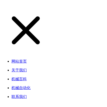
网站首页
关于我们
机械百科
机械自动化
联系我们