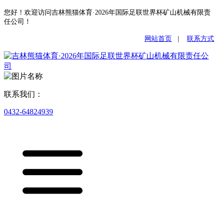
您好！欢迎访问吉林熊猫体育·2026年国际足联世界杯矿山机械有限责
任公司！
网站首页
|
联系方式
联系我们：
0432-64824939